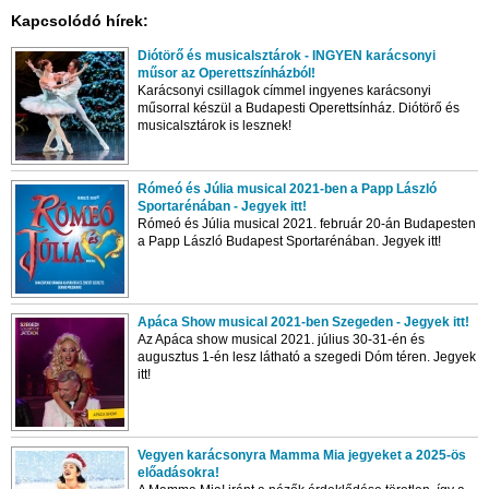
Kapcsolódó hírek:
Diótörő és musicalsztárok - INGYEN karácsonyi
műsor az Operettszínházból!
Karácsonyi csillagok címmel ingyenes karácsonyi
műsorral készül a Budapesti Operettsínház. Diótörő és
musicalsztárok is lesznek!
Rómeó és Júlia musical 2021-ben a Papp László
Sportarénában - Jegyek itt!
Rómeó és Júlia musical 2021. február 20-án Budapesten
a Papp László Budapest Sportarénában. Jegyek itt!
Apáca Show musical 2021-ben Szegeden - Jegyek itt!
Az Apáca show musical 2021. július 30-31-én és
augusztus 1-én lesz látható a szegedi Dóm téren. Jegyek
itt!
Vegyen karácsonyra Mamma Mia jegyeket a 2025-ös
előadásokra!