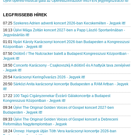
Újévi operett-musical gála az Operettszínházból! INGYEN jegyregisztráció itt!
LEGFRISSEBB HÍREK
07:25
Szekeres Adrien adventi koncert 2026-ban Kecskeméten - Jegyek itt!
16:13
Újévi Mága Zoltán koncert 2027-ben a Papp László Sportarénában -
Jegyvásárlás itt!
01:01
Nyári Károly Karácsonyi koncert 2026-ban Budapesten a Kongresszusi
Központban - Jegyek itt!
07:50
Diótörő / The Nutcracker balett a Budapest Kongresszusi Központban -
Jegyek itt!
18:50
Concerto Karácsony - Csajkovszkíj A diótörő és A hattyúk tava zenéjével
- Jegyek itt!
20:54
Karácsonyi Keringővarázs 2026 - Jegyek itt!
20:50
Sárközi Anita karácsonyi koncertje Budapesten a RAM Artban - Jegyek
itt!
17:22
100 Tagú Cigányzenekar Évzáró Gálakoncertje a Budapest
Kongresszusi Központban - Jegyek itt!
09:34
Újévi The Original Golden Voices of Gospel koncert 2027-ben
Budapesten - Jegyek itt!
09:33
Újévi The Original Golden Voices of Gospel koncert a Debreceni
Református Nagytemplomban - Jegyek
18:24
Ünnep: Hangok útján Tóth Vera karácsonyi koncertje 2026-ban