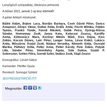
Lenyűgöző színpadkép, látványos jelmezek
A műsor 2021. január 1-ig lesz elérhető!
A gálán fellépő művészek:
Bálint Ádám,
Bojtos Luca,
Bordás Barbara,
Cseh Dávid Péter,
Dancs
Annamari,
Dénes Viktor,
Dolhai Attila,
Erdős Attila,
Fischl Mónika,
Földes
Tamás,
Frankó Tünde,
Füredi Nikolett,
Gubik Petra,
György-Rózsa
Sándor,
Homonnay Zsolt,
Janza Kata,
Kalocsai Zsuzsa,
Kardffy
Aisha,
Kékkovács Mara,
Kerényi Miklós Máté,
Kiss Diána,
Kiss
Zoltán,
Kocsis Dénes,
Laki Péter,
Langer Soma,
Lévai Enikő,
Lukács
Anita,
Mészáros Árpád Zsolt,
Nádasi Veronika,
Németh Attila,
Oszvald
Marika,
Pálfalvy Attila,
Peller Anna,
Peller Károly,
Pete Ádám,
Polyák
Lilla,
Sándor Péter,
Siménfalvy Ágota,
Süle Dalma,
Szabó P.
Szilveszter,
Széles Flóra,
Szendi Szilvi,
Vadász Zsolt,
Vágó Zsuzsi
Koreográfus: Lénárt Gábor
Karmester: Pfeiffer Gyula
Rendező: Somogyi Szilárd
JEGYREGISZTÁRCIÓ ITT!
Megosztás: