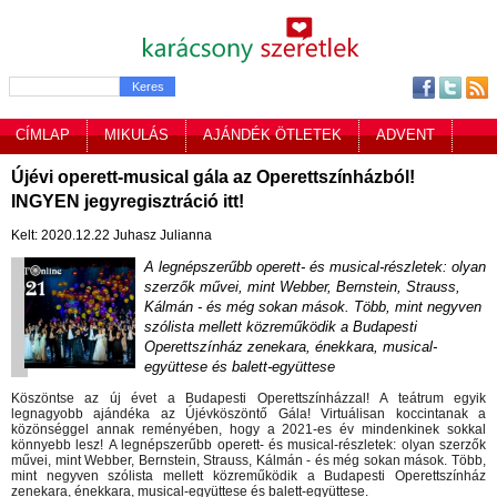
CÍMLAP
MIKULÁS
AJÁNDÉK ÖTLETEK
ADVENT
SZILVESZTER
GYEREK
VIDEÓK
SZABADIDŐ
Újévi operett-musical gála az Operettszínházból!
INGYEN jegyregisztráció itt!
NYEREMÉNYJÁTÉK
ZENE
JEGYEK
JÁTÉK
Kelt: 2020.12.22 Juhasz Julianna
A legnépszerűbb operett- és musical-részletek: olyan
szerzők művei, mint Webber, Bernstein, Strauss,
Kálmán - és még sokan mások. Több, mint negyven
szólista mellett közreműködik a Budapesti
Operettszínház zenekara, énekkara, musical-
együttese és balett-együttese
Köszöntse az új évet a Budapesti Operettszínházzal!
A teátrum egyik
legnagyobb ajándéka az Újévköszöntő Gála!
Virtuálisan koccintanak a
közönséggel annak reményében, hogy a 2021-es év mindenkinek sokkal
könnyebb lesz!
A legnépszerűbb operett- és musical-részletek:
olyan szerzők
művei, mint Webber, Bernstein, Strauss, Kálmán - és még sokan mások.
Több,
mint negyven szólista mellett közreműködik a Budapesti Operettszínház
zenekara, énekkara, musical-együttese és balett-együttese.